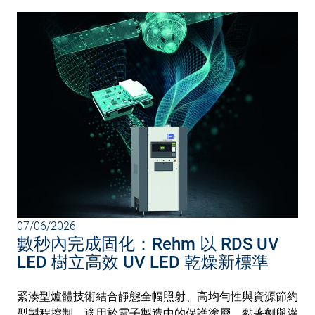
07/06/2026
數秒內完成固化：Rehm 以 RDS UV
LED 樹立高效 UV LED 乾燥新標準
緊湊型爐體技術結合靜態全幅照射、高均勻性與資源節約
型製程控制，適用於電子製造中的保護塗層、黏著劑與灌