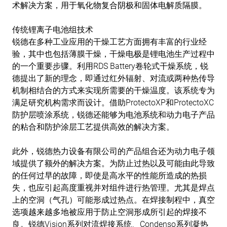
术解决方案，用于氧化物复合阴极和固体电解质隔膜。
传统锂离子电池组技术
锐德在多种工业应用的干燥工艺方面拥有丰富的行业经
验，其中也包括薄膜干燥，干燥电极是锂电池生产过程中
的一个重要步骤。利用RDS Battery卷轮式干燥系统，锐
德提出了新的理念，即通过红外辐射、对流或两种热传导
机制相结合的方式来实现所需要的干燥温度。该系统专为
满足研究机构需求而设计。借助ProtectoXP和ProtectoXC
防护层喷涂系统，锐德还能够为电池系统和动力电子产品
的粘合和防护涂层工艺提供高效的解决方案。
此外，锐德热力设备有限公司的产品组合还为动力电子领
域提供了额外的解决方案。为防止过热以及可能由此导致
的任何过早的故障，即使是高水平的性能所造成的热损
失，也应引起高度重视并对组件进行热管理。尤其是焊点
上的空洞（气孔）可能形成过热点。在焊接制程中，真空
选项越来越多地被应用于防止空洞形成所引起的焊接不
良。锐德Vision系列对流焊接系统、Condenso系列凝热