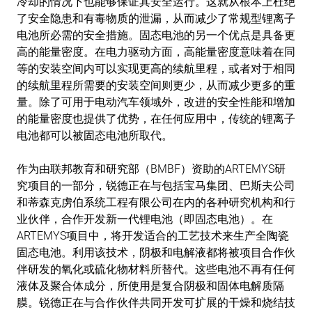
冷却的情况下也能够保证其安全运行。这就从根本上杜绝
了安全隐患和有毒物质的泄漏，从而减少了常规型锂离子
电池所必需的安全措施。固态电池的另一个优点是具备更
高的能量密度。在电力驱动方面，高能量密度意味着在同
等的安装空间内可以实现更高的续航里程，或者对于相同
的续航里程所需要的安装空间则更少，从而减少更多的重
量。除了可用于电动汽车领域外，改进的安全性能和增加
的能量密度也提供了优势，在任何应用中，传统的锂离子
电池都可以被固态电池所取代。
作为由联邦教育和研究部（BMBF）资助的ARTEMYS研
究项目的一部分，锐德正在与包括宝马集团、巴斯夫公司
和蒂森克虏伯系统工程有限公司在内的各种研究机构和行
业伙伴，合作开发新一代锂电池（即固态电池）。在
ARTEMYS项目中，将开发适合的工艺技术来生产全陶瓷
固态电池。利用该技术，阴极和电解液都将被项目合作伙
伴研发的氧化或硫化物材料所替代。这些电池不再有任何
液体及聚合体成分，所使用是复合阴极和固体电解质隔
膜。锐德正在与合作伙伴共同开发可扩展的干燥和烧结技