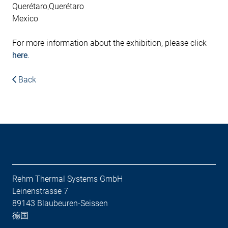
Querétaro,Querétaro
Mexico
For more information about the exhibition, please click
here
.
Back
Rehm Thermal Systems GmbH
Leinenstrasse 7
89143 Blaubeuren-Seissen
德国